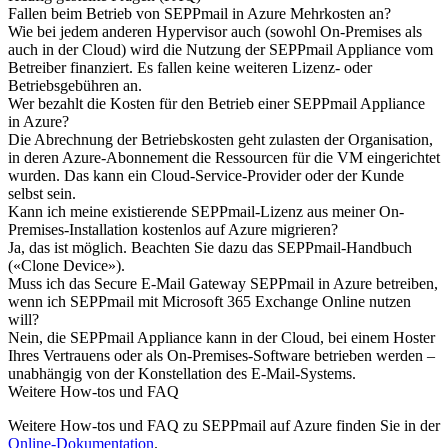
Fallen beim Betrieb von SEPPmail in Azure Mehrkosten an?
Wie bei jedem anderen Hypervisor auch (sowohl On-Premises als
auch in der Cloud) wird die Nutzung der SEPPmail Appliance vom
Betreiber finanziert. Es fallen keine weiteren Lizenz- oder
Betriebsgebühren an.
Wer bezahlt die Kosten für den Betrieb einer SEPPmail Appliance
in Azure?
Die Abrechnung der Betriebskosten geht zulasten der Organisation,
in deren Azure-Abonnement die Ressourcen für die VM eingerichtet
wurden. Das kann ein Cloud-Service-Provider oder der Kunde
selbst sein.
Kann ich meine existierende SEPPmail-Lizenz aus meiner On-
Premises-Installation kostenlos auf Azure migrieren?
Ja, das ist möglich. Beachten Sie dazu das SEPPmail-Handbuch
(«Clone Device»).
Muss ich das Secure E-Mail Gateway SEPPmail in Azure betreiben,
wenn ich SEPPmail mit Microsoft 365 Exchange Online nutzen
will?
Nein, die SEPPmail Appliance kann in der Cloud, bei einem Hoster
Ihres Vertrauens oder als On-Premises-Software betrieben werden –
unabhängig von der Konstellation des E-Mail-Systems.
Weitere How-tos und FAQ
Weitere How-tos und FAQ zu SEPPmail auf Azure finden Sie in der
Online-Dokumentation
.