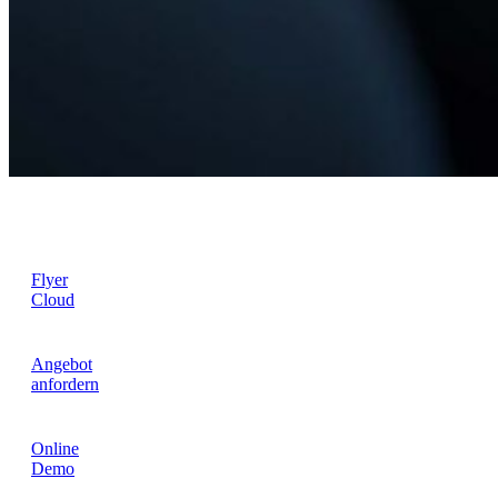
Flyer
Cloud
Angebot
anfordern
Online
Demo