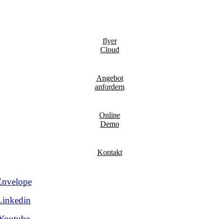
flyer
Cloud
Angebot
anfordern
Online
Demo
Kontakt
Envelope
Linkedin
Youtube