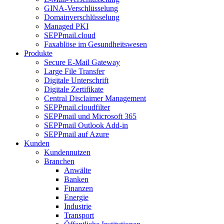
GINA-Verschlüsselung
Domainverschlüsselung
Managed PKI
SEPPmail.cloud
Faxablöse im Gesundheitswesen
Produkte
Secure E-Mail Gateway
Large File Transfer
Digitale Unterschrift
Digitale Zertifikate
Central Disclaimer Management
SEPPmail.cloudfilter
SEPPmail und Microsoft 365
SEPPmail Outlook Add-in
SEPPmail auf Azure
Kunden
Kundennutzen
Branchen
Anwälte
Banken
Finanzen
Energie
Industrie
Transport